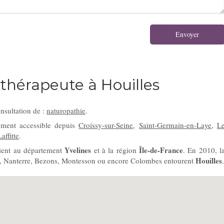
Envoyer
thérapeute à Houilles
nsultation de :
naturopathie
.
ement accessible depuis
Croissy-sur-Seine
,
Saint-Germain-en-Laye
,
L
affitte
.
Yvelines
Île-de-France
tient au département
et à la région
. En 2010, l
Houilles
ine, Nanterre, Bezons, Montesson ou encore Colombes entourent
.