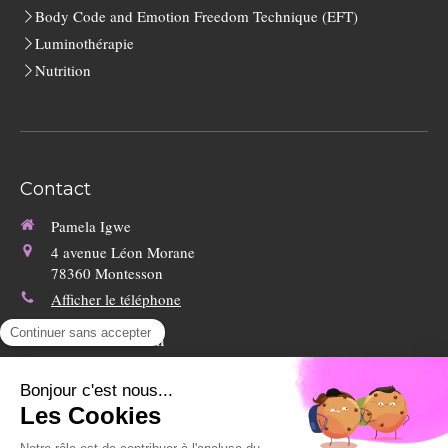
Body Code and Emotion Freedom Technique (EFT)
Luminothérapie
Nutrition
Contact
Pamela Igwe
4 avenue Léon Morane
78360
Montesson
Afficher le téléphone
Lundi
14h
19h
Le
de
à
Mardi
13h
18h
Le
de
à
Mercredi
Vendredi
9h
19h30
Du
au
de
à
Samedi disponible si besoin