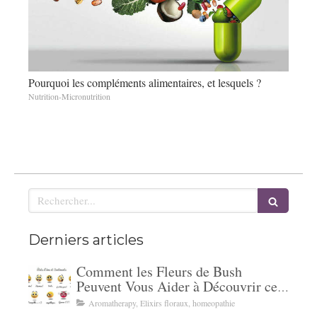
Pourquoi les compléments alimentaires, et lesquels ?
Nutrition-Micronutrition
Rechercher
Derniers articles
Comment les Fleurs de Bush
Peuvent Vous Aider à Découvrir ce
Qui Vous Retient Vraiment
Aromatherapy, Elixirs floraux, homeopathie