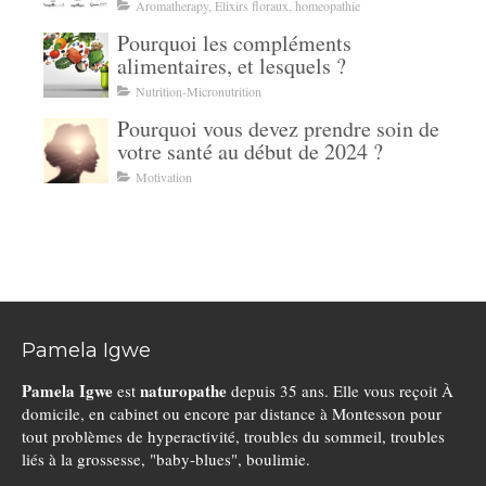
Qui Vous Retient Vraiment
Aromatherapy, Elixirs floraux, homeopathie
Pourquoi les compléments
alimentaires, et lesquels ?
Nutrition-Micronutrition
Pourquoi vous devez prendre soin de
votre santé au début de 2024 ?
Motivation
Pamela Igwe
Pamela Igwe
naturopathe
est
depuis 35 ans. Elle vous reçoit À
domicile, en cabinet ou encore par distance à Montesson pour
tout problèmes de hyperactivité, troubles du sommeil, troubles
liés à la grossesse, "baby-blues", boulimie.