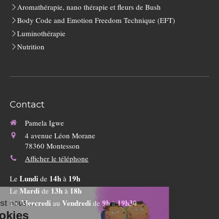
Aromathérapie, nano thérapie et fleurs de Bush
Body Code and Emotion Freedom Technique (EFT)
Luminothérapie
Nutrition
Contact
Pamela Igwe
4 avenue Léon Morane
78360
Montesson
Afficher le téléphone
Lundi
14h
19h
Le
de
à
Mardi
13h
18h
Le
de
à
Mercredi
Vendredi
9h
19h30
Du
au
de
à